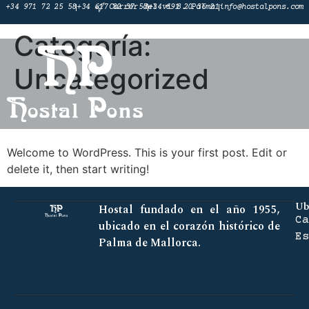
+34 971 72 25 58
+34 617 82 37 57
Carrer del vi 8. Palma
+34 691 20 36 21
info@hostalpons.com
Categoría:
Uncategorized
Hello world!
Welcome to WordPress. This is your first post. Edit or
delete it, then start writing!
Ub
Hostal fundado en el año 1955,
Ca
ubicado en el corazón histórico de
Es
Palma de Mallorca.