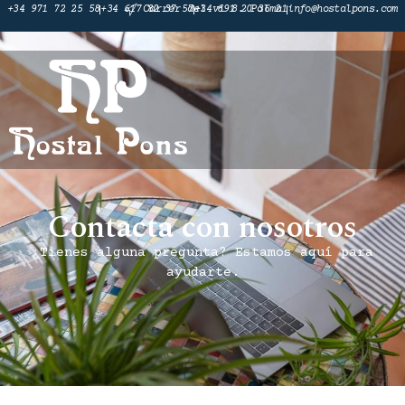
+34 971 72 25 58
+34 617 82 37 57
Carrer del vi 8. Palma
+34 691 20 36 21
info@hostalpons.com
Contacta con nosotros
¿Tienes alguna pregunta? Estamos aquí para
ayudarte.