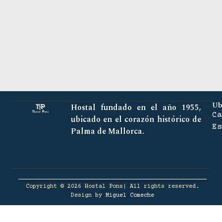
Ub
Hostal fundado en el año 1955,
Ca
ubicado en el corazón histórico de
Es
Palma de Mallorca.
Copyright © 2026 Hostal Pons| All rights reserved.
Design by
Miguel Comeche